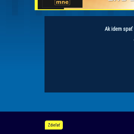
Ak idem spať 
Zdieľať